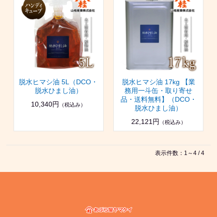
脱水ヒマシ油 5L（DCO・
脱水ヒマシ油 17kg 【業
脱水ひまし油）
務用一斗缶・取り寄せ
品・送料無料】（DCO・
10,340円
（税込み）
脱水ひまし油）
22,121円
（税込み）
表示件数：1～4 / 4