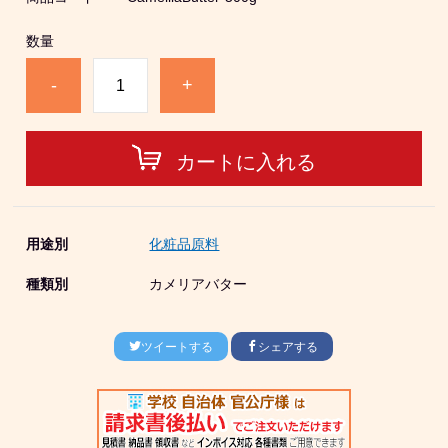
数量
-
+
カートに入れる
用途別
化粧品原料
種類別
カメリアバター
ツイートする
シェアする