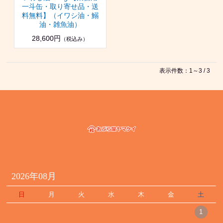
一斗缶・取り寄せ品・送
料無料】（イワシ油・鰯
油・雑魚油）
28,600円
（税込み）
表示件数：1～3 / 3
2026年08月
日
月
火
水
木
金
土
1