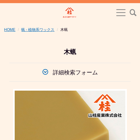
HOME
蝋 - 植物系ワックス
木蝋
木蝋
詳細検索フォーム