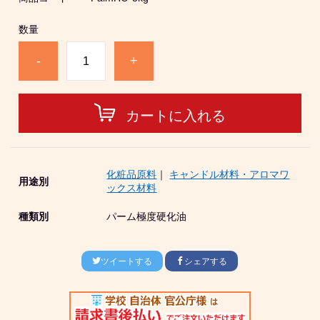
数量
-
+
カートに入れる
化粧品原料
｜
キャンドル材料・アロマワ
用途別
ックス材料
種類別
パーム極度硬化油
ツイートする
シェアする