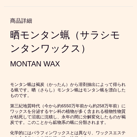
商品詳細
晒モンタン蝋（サラシモ
ンタンワックス）
MONTAN WAX
モンタン蝋は褐炭（かったん）から溶剤抽出によって得られ
る蝋です。晒（さらし）モンタン蝋はモンタン蝋を漂白した
ものです。
第三紀地質時代（今から約6550万年前から約258万年前）に
ワックスを分泌するヤシ科の植物が多く含まれる植物性物質
が枯死して沼底に沈積し、永年の間に分解変化したものが褐
炭です。このことから鉱物系の蝋に分類されます。
化学的にはパラフィンワックスとは異なり、ワックスエステ